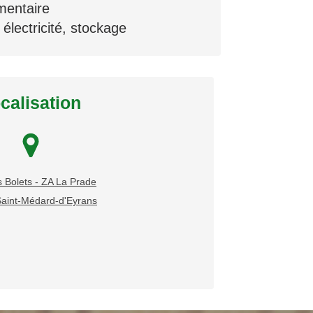
mentaire
 électricité, stockage
calisation
 Bolets - ZA La Prade
aint-Médard-d'Eyrans