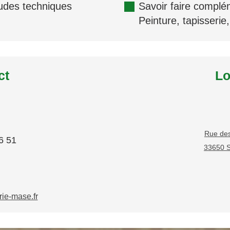
tudes techniques
Savoir faire complé
Peinture, tapisserie,
ct
Lo
Rue des
6 51
33650 S
ie-mase.fr