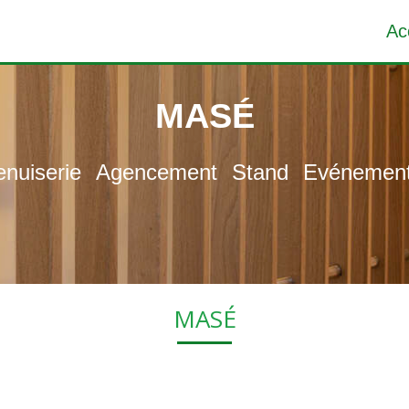
Ac
MASÉ
nuiserie
Agencement
Stand
Evénement
MASÉ