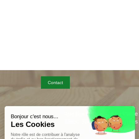
Contact
Rue des Bolets - ZA La Prade
33650
Saint-Médard-d'Eyrans
Masé